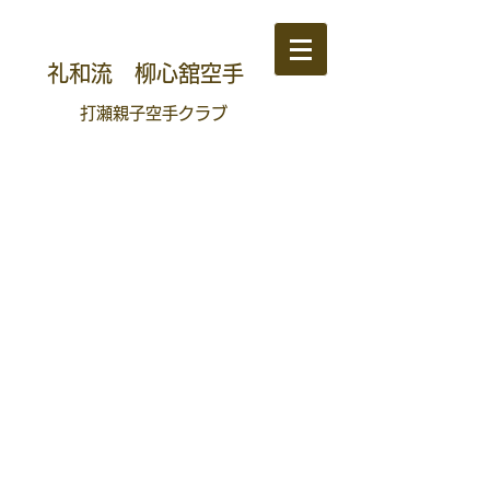
礼和流 柳心舘空手
​打瀬親子空手クラブ